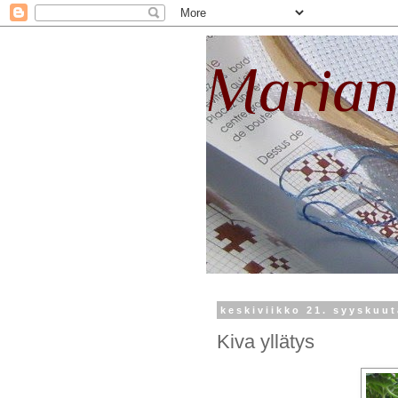
Marian
keskiviikko 21. syyskuut
Kiva yllätys