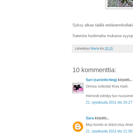
Syksy alkaa täällä etelärannikollak
Sateista huolimatta mukavia syysp
Lähettänyt
Maria
klo
20.15
10 kommenttia:
Sari (saristitching)
kirjoitti...
Onnea voitosta! Kiva malli.
Hienosti edistyy tuo ruusuinen
21. syyskuuta 2011 klo 20.27
Sara
kirjoitti...
Muy bonito el árbol,muy diver
21. syyskuuta 2011 klo 21.50