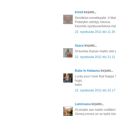
Irmeli
kirjoitti...
Onnittelut onnekkaalle :)! Mall
Pistelykin edistyy, hienoa.
Kauniita syyskuvaotoksia myös
22. syyskuuta 2011 klo 11.35
Saara
kirjoitti...
Oi kuinka ihanan mallin olet 
22. syyskuuta 2011 klo 21.11
Babs in Alabama
kirjoitti...
Lucky you! I love that Happy T
hugs,
babs
22. syyskuuta 2011 klo 22.17
Lumiruusu
kirjoitti...
Oi,sinäkö sen mallin voititkin!
Onnea,onnea on se kyllä niin