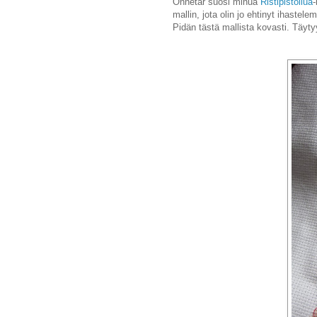
Onnetar suosi minua
Ristipistoilua
mallin, jota olin jo ehtinyt ihastel
Pidän tästä mallista kovasti. Täyty