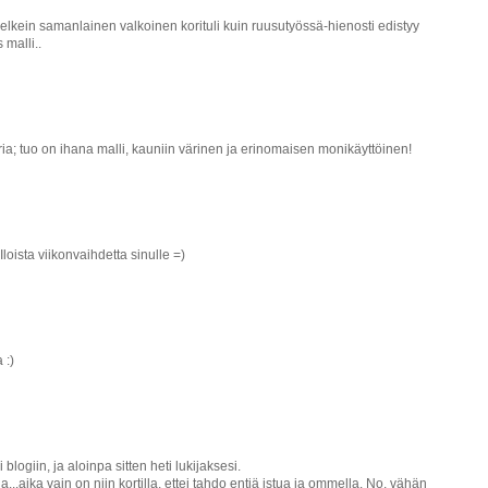
elkein samanlainen valkoinen korituli kuin ruusutyössä-hienosti edistyy
 malli..
a; tuo on ihana malli, kauniin värinen ja erinomaisen monikäyttöinen!
.Iloista viikonvaihdetta sinulle =)
 :)
blogiin, ja aloinpa sitten heti lukijaksesi.
a...aika vain on niin kortilla, ettei tahdo entiä istua ja ommella. No, vähän