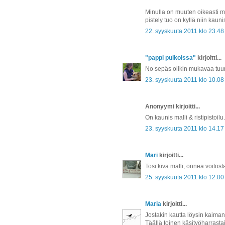
Minulla on muuten oikeasti m
pistely tuo on kyllä niin kaunis
22. syyskuuta 2011 klo 23.48
"pappi puikoissa"
kirjoitti...
No sepäs olikin mukavaa tuuri
23. syyskuuta 2011 klo 10.08
Anonyymi kirjoitti...
On kaunis malli & ristipistoilu
23. syyskuuta 2011 klo 14.17
Mari
kirjoitti...
Tosi kiva malli, onnea voitosta
25. syyskuuta 2011 klo 12.00
Maria
kirjoitti...
Jostakin kautta löysin kaimani 
Täällä toinen käsityöharrastaj