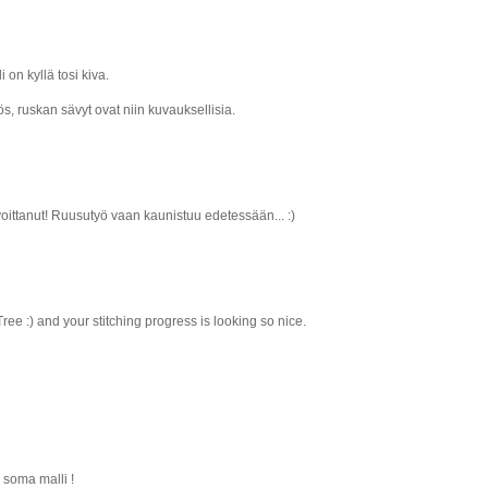
i on kyllä tosi kiva.
, ruskan sävyt ovat niin kuvauksellisia.
voittanut! Ruusutyö vaan kaunistuu edetessään... :)
ree :) and your stitching progress is looking so nice.
 soma malli !