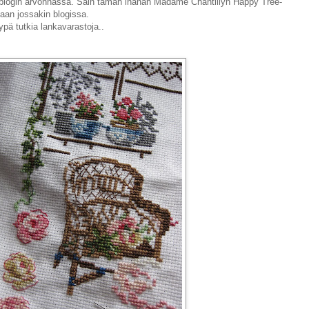
-blogin arvonnassa. Sain tämän ihanan Madame Chantillyn Happy Tree-
emaan jossakin blogissa.
ypä tutkia lankavarastoja..