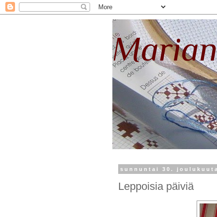
Marian
sunnuntai 30. joulukuut
Leppoisia päiviä