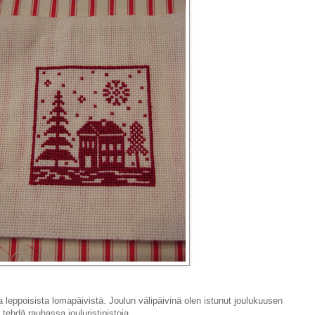
a leppoisista lomapäivistä. Joulun välipäivinä olen istunut joulukuusen
tehdä rauhassa jouluristipistoja.