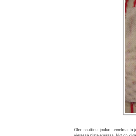
Olen nauttinut joulun tunnelmasta j
vieressä pistelemässä. Nyt on kiva 