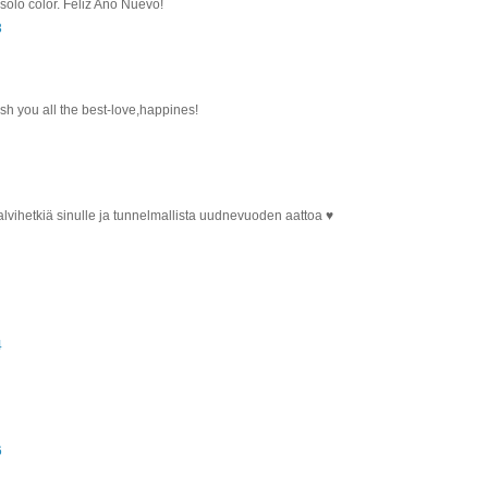
sólo color. Feliz Año Nuevo!
3
h you all the best-love,happines!
a talvihetkiä sinulle ja tunnelmallista uudnevuoden aattoa ♥
4
6