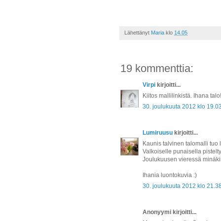
Lähettänyt
Maria
klo
14.05
19 kommenttia:
Virpi
kirjoitti...
Kiitos mallilinkistä. Ihana talo
30. joulukuuta 2012 klo 19.0
Lumiruusu
kirjoitti...
Kaunis talvinen talomalli tuo 
Valkoiselle punaisella pistelty
Joulukuusen vieressä minäkin 
Ihania luontokuvia :)
30. joulukuuta 2012 klo 21.3
Anonyymi kirjoitti...