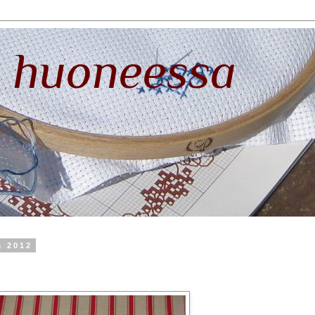
 huoneessa
a 2012