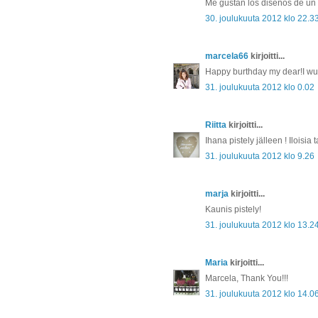
Me gustan los diseños de un 
30. joulukuuta 2012 klo 22.3
marcela66
kirjoitti...
Happy burthday my dear!I wus
31. joulukuuta 2012 klo 0.02
Riitta
kirjoitti...
Ihana pistely jälleen ! Iloisi
31. joulukuuta 2012 klo 9.26
marja
kirjoitti...
Kaunis pistely!
31. joulukuuta 2012 klo 13.2
Maria
kirjoitti...
Marcela, Thank You!!!
31. joulukuuta 2012 klo 14.0