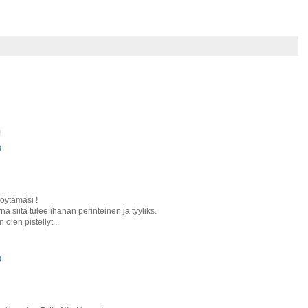
!
3
löytämäsi !
nä siitä tulee ihanan perinteinen ja tyyliks.
olen pistellyt .
8